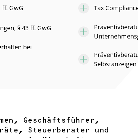
 ff. GwG
Tax Complianc
Präventivberat
gen, § 43 ff. GwG
Unternehmens
rhalten bei
Präventivbera
Selbstanzeigen
men, Geschäftsführer,
räte, Steuerberater und