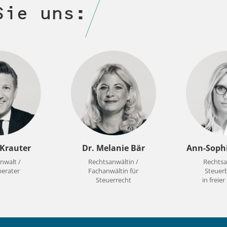
Sie uns:
Krauter
Dr. Melanie Bär
Ann-Soph
nwalt /
Rechtsanwältin /
Rechtsa
berater
Fachanwältin für
Steuerb
Steuerrecht
in freie