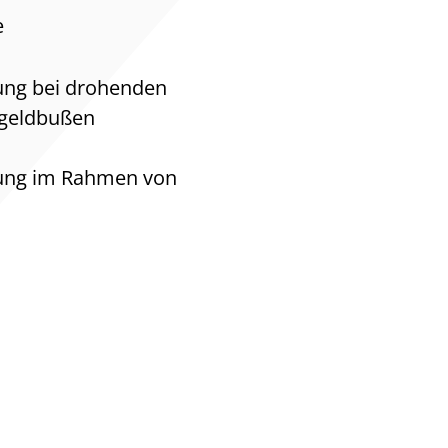
e
ung bei drohenden
geldbußen
tung im Rahmen von